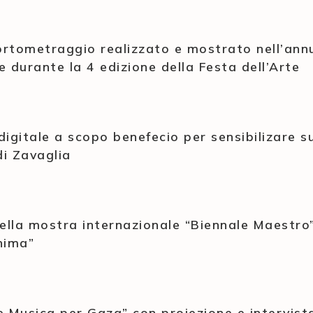
cortometraggio realizzato e mostrato nell’ann
durante la 4 edizione della Festa dell’Arte
igitale a scopo benefecio per sensibilizare s
i Zavaglia
della mostra internazionale “Biennale Maestro
nima”
e Musica per Gaza” con proiezione e intervis